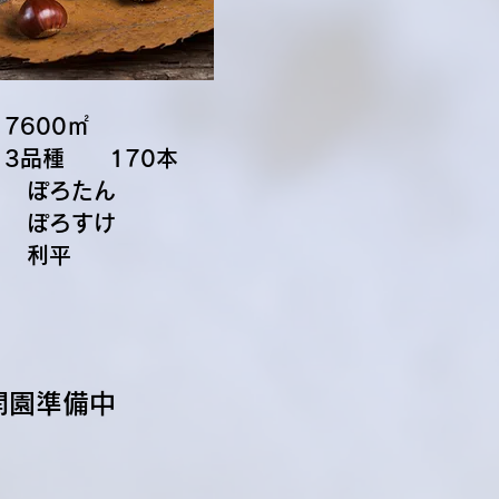
7600㎡
3品種 ​170本
ぽろたん
ぽろすけ
​ 利平
開園準備中