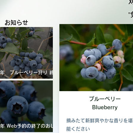
お知らせ
6年 ブルーベリー狩り 終
お知らせのコピー
日
ブルーベリー
​Blueberry
摘みたて新鮮爽やかな香りを堪
6年 Web予約の終了のおし
能ください