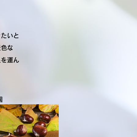
きたいと
景色な
足を運ん
園