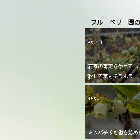
​ブルーベリー園
4月10日
花芽の剪定をやってい
粉して実もチラホラ..
2026/4/9
4月6日
ミツバチ🐝も働き始め