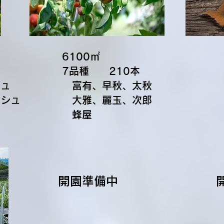
6100㎡
7品種 ​210本
シュ
富有、早秋、太秋
シュ
大雅、麗玉、次郎
蜂屋
開園準備中