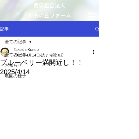
​農事組合法人
中田の丘ファーム
記事
全ての記事
Takeshi Kondo
全ての記事
2025年4月14日
読了時間: 0分
ブルーベリー満開近し！！
お知らせ
2025/4/14
農園の様子