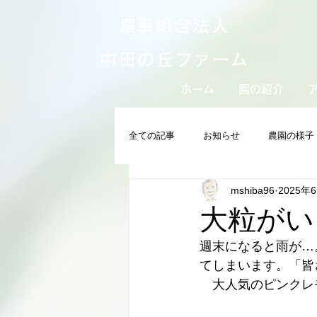
​農事組合法人
中田の丘ファーム
ホーム
園の紹介
全ての記事
お知らせ
農園の様子
mshiba96
2025年
大粒がい
週末になると雨が…
てしまいます。「皆
　大人気のピンクレ