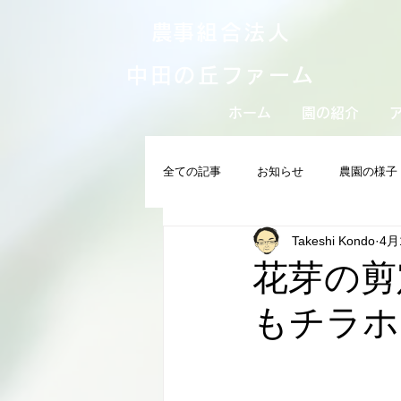
​農事組合法人
中田の丘ファーム
ホーム
園の紹介
全ての記事
お知らせ
農園の様子
Takeshi Kondo
4月
花芽の剪
もチラホラ.