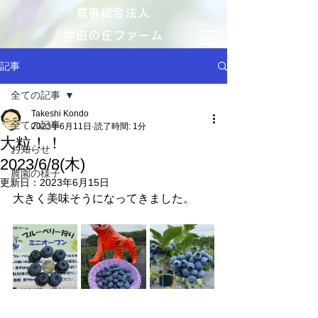
​農事組合法人
中田の丘ファーム
記事
全ての記事
Takeshi Kondo
全ての記事
2023年6月11日
読了時間: 1分
大粒！！
お知らせ
2023/6/8(木)
農園の様子
更新日：
2023年6月15日
大きく美味そうになってきました。